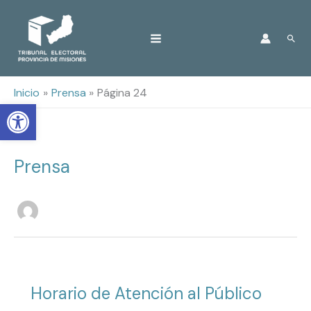
Ir
Busc
al
contenido
Inicio
Prensa
Página 24
Open toolbar
Prensa
Horario de Atención al Público