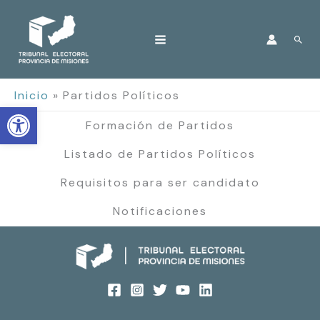
Ir
al
Bus
contenido
Inicio
Partidos Políticos
Open toolbar
Formación de Partidos
Listado de Partidos Políticos
Requisitos para ser candidato
Notificaciones