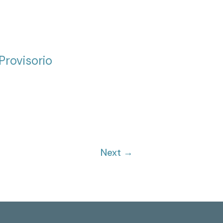
Provisorio
a
Next
→