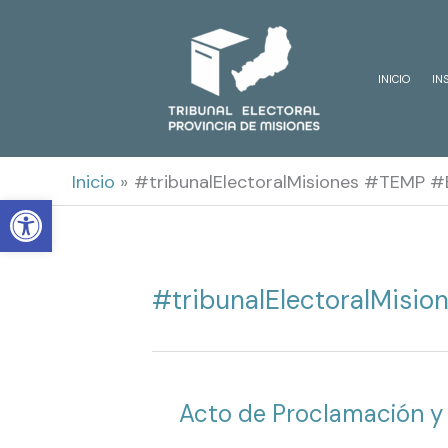
Ir
al
INICIO
IN
contenido
Inicio
#tribunalElectoralMisiones #TEMP #
Open toolbar
#tribunalElectoralMisi
Acto de Proclamación y 