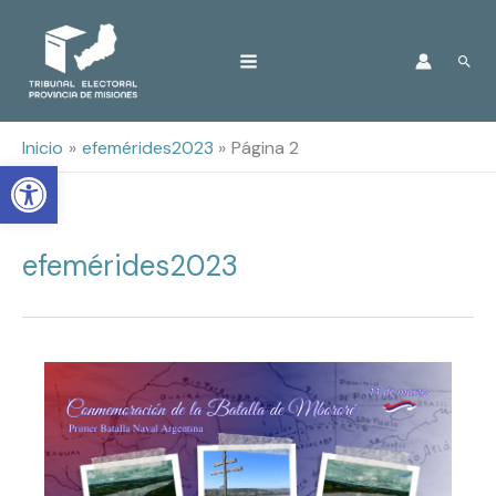
Ir
Busc
al
contenido
Inicio
efemérides2023
Página 2
Open toolbar
efemérides2023