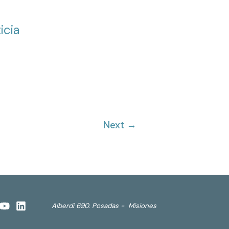
icia
Next
→
Alberdi 690. Posadas - Misiones