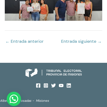
←
Entrada anterior
Entrada siguiente
→
Alberdi 690. Posadas - Misiones