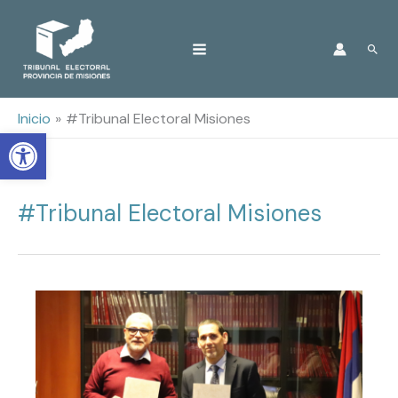
Ir
Busc
al
contenido
Inicio
#Tribunal Electoral Misiones
Open toolbar
#Tribunal Electoral Misiones