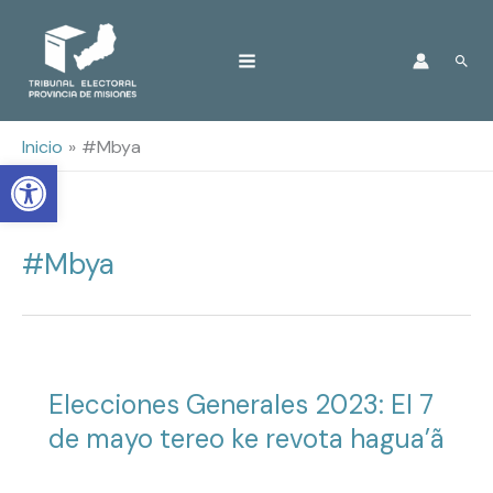
Ir
Busc
al
contenido
Inicio
#Mbya
Open toolbar
#Mbya
Elecciones Generales 2023: El 7
de mayo tereo ke revota hagua’ã