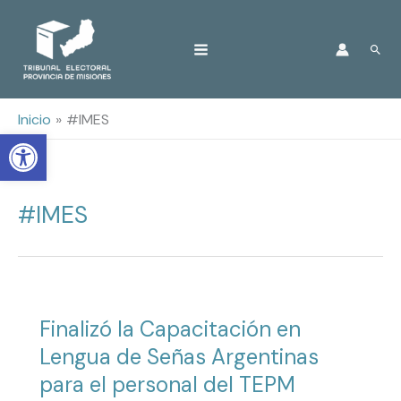
Ir
Busc
al
contenido
Inicio
#IMES
Open toolbar
#IMES
Finalizó la Capacitación en
Lengua de Señas Argentinas
para el personal del TEPM