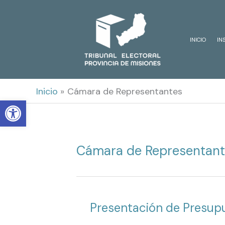
Ir
al
INICIO
IN
contenido
Inicio
Cámara de Representantes
Open toolbar
Cámara de Representan
Presentación de Presupu