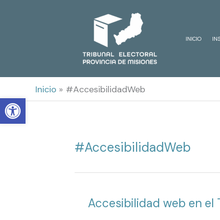
Ir
al
INICIO
IN
contenido
Inicio
#AccesibilidadWeb
Open toolbar
#AccesibilidadWeb
Accesibilidad web en el 