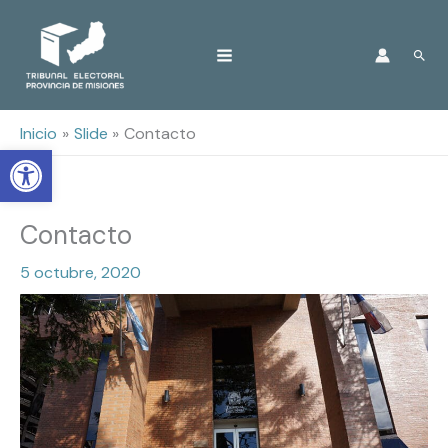
Ir
Busc
al
contenido
Inicio
Slide
Contacto
Open toolbar
Contacto
5 octubre, 2020