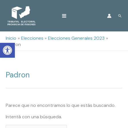
Ir
Busc
al
contenido
Inicio
Elecciones
Elecciones Generales 2023
Open toolbar
Padron
Padron
Buscar
por:
Parece que no encontramos lo que estás buscando.
Intentá con una búsqueda.