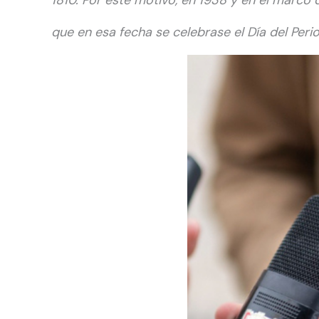
1810. Por este motivo, en 1938 y en el marco 
que en esa fecha se celebrase el Día del Perio