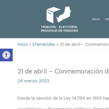
Ir
al
INICIO
IN
contenido
Inicio
Efemérides
21 de abril – Conmemora
Open toolbar
21 de abril – Conmemoración de
24 marzo, 2023
Desde la sanción de la Ley 14.294 en 1953 ha