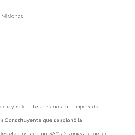
e Misiones
ente y militante en varios municipios de
ón Constituyente que sancionó la
les electos, con un
33% de mujeres
, fue un