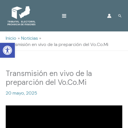
Ir
Busc
al
contenido
Inicio
Noticias
Open toolbar
Transmisión en vivo de la preparción del Vo.Co.Mi
Transmisión en vivo de la
preparción del Vo.Co.Mi
20 mayo, 2025