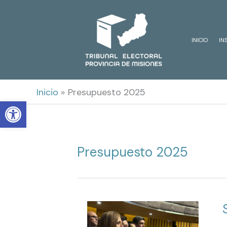
Ir
al
INICIO
IN
contenido
Inicio
Presupuesto 2025
Open toolbar
Presupuesto 2025