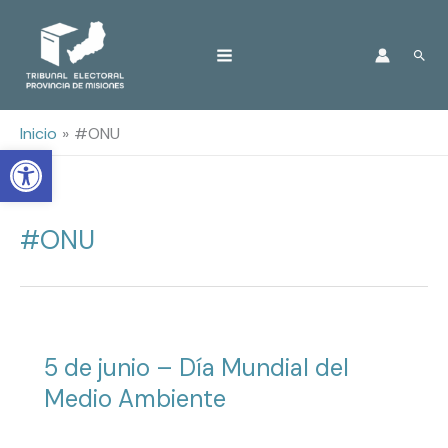
Ir
Busc
al
contenido
Inicio
#ONU
Open toolbar
#ONU
5 de junio – Día Mundial del
Medio Ambiente