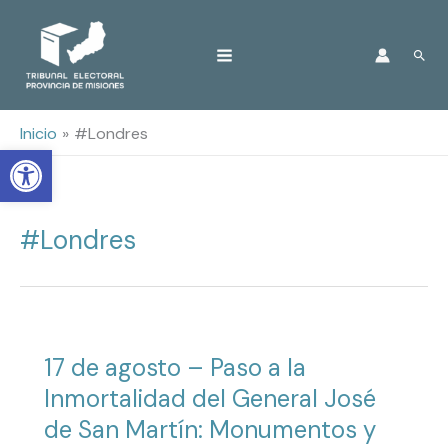
Ir
Busc
al
contenido
Inicio
#Londres
Open toolbar
#Londres
17 de agosto – Paso a la
Inmortalidad del General José
de San Martín: Monumentos y