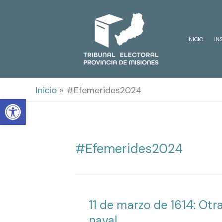
Ir
al
INICIO
IN
contenido
Inicio
#Efemerides2024
Open toolbar
#Efemerides2024
11 de marzo de 1614: Otr
naval.