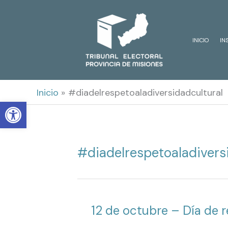
Ir
al
INICIO
IN
contenido
Inicio
#diadelrespetoaladiversidadcultural
Open toolbar
#diadelrespetoaladivers
12 de octubre – Día de re