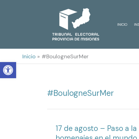
Ir
al
INICIO
IN
contenido
Inicio
#BoulogneSurMer
Open toolbar
#BoulogneSurMer
17 de agosto – Paso a l
homenajes en el mundo