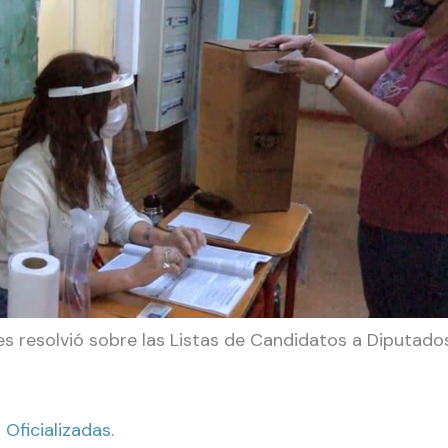
ones resolvió sobre las Listas de Candidatos a Diputad
 Oficializada
s
.