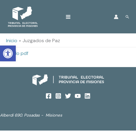
Ir
Busc
al
contenido
Inicio
Juzgados de Paz
Open toolbar
Listado pdf
Alberdi 690. Posadas - Misiones