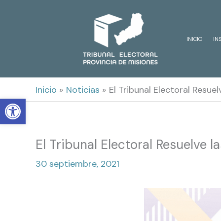
Ir
al
INICIO
IN
contenido
Inicio
Noticias
El Tribunal Electoral Resu
Open toolbar
El Tribunal Electoral Resuelve 
30 septiembre, 2021