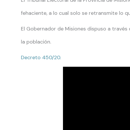
El Tribunal Electoral de la Provincia de Misio
fehaciente, a lo cual solo se retransmite lo q
El Gobernador de Misiones dispuso a través d
la población.
Decreto 450/20.