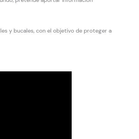
l mundo, pretende aportar información
es y bucales, con el objetivo de proteger a