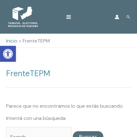
Ir
Busc
al
contenido
Inicio
FrenteTEPM
Open toolbar
FrenteTEPM
Buscar
por:
Parece que no encontramos lo que estás buscando.
Intentá con una búsqueda.