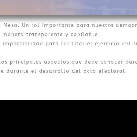
 Mesa. Un rol importante para nuestra democr
e manera transparente y confiable.
e imparcialidad para facilitar el ejercicio del
e los principales aspectos que debe conocer par
e durante el desarrollo del acto electoral.