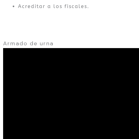
Acreditar a los fiscales.
Armado de urna
Reproductor
de
video