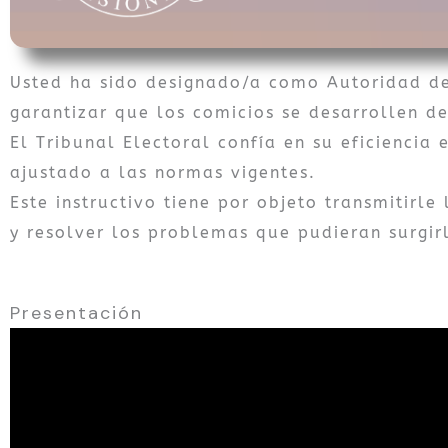
Usted ha sido designado/a como Autoridad de
garantizar que los comicios se desarrollen d
El Tribunal Electoral confía en su eficiencia 
ajustado a las normas vigentes.
Este instructivo tiene por objeto transmitirl
y resolver los problemas que pudieran surgirl
Presentación
Reproductor
de
video