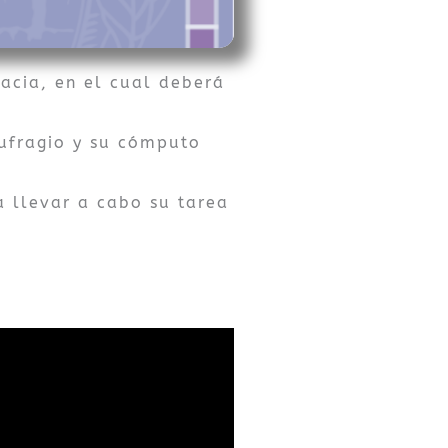
acia, en el cual deberá
 sufragio y su cómputo
a llevar a cabo su tarea