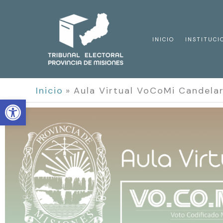
Ir
al
contenido
INICIO
INSTITUCI
Inicio
Aula Virtual VoCoMi Candelar
Open toolbar